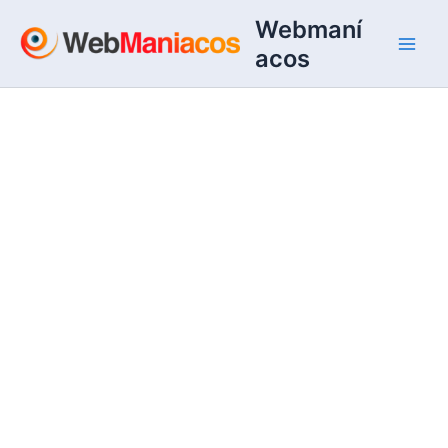
Ir
Webmaní
al
acos
contenido