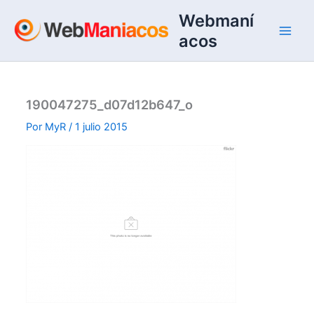
Ir
Webmaní
al
acos
contenido
190047275_d07d12b647_o
Por
MyR
/
1 julio 2015