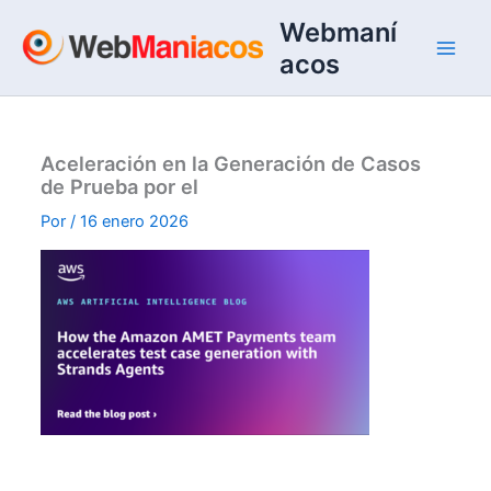
Ir
Webmaní
al
acos
contenido
Aceleración en la Generación de Casos
de Prueba por el
Por
/
16 enero 2026