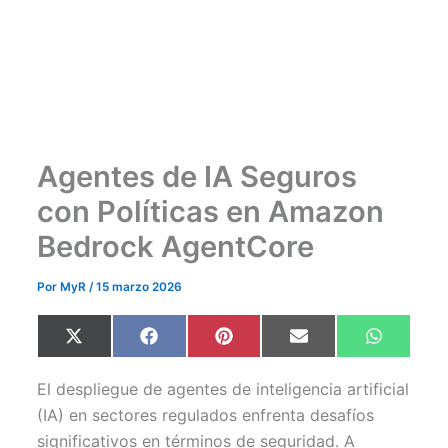
Agentes de IA Seguros
con Políticas en Amazon
Bedrock AgentCore
Por
MyR
/
15 marzo 2026
Compartir
Compartir
Compartir
Compartir
Comparti
X
F
P
E
W
en
en
en
en
en
(
a
i
m
h
T
c
n
a
a
w
e
t
i
t
El despliegue de agentes de inteligencia artificial
i
b
e
l
s
t
o
r
A
(IA) en sectores regulados enfrenta desafíos
t
o
e
p
significativos en términos de seguridad. A
e
k
s
p