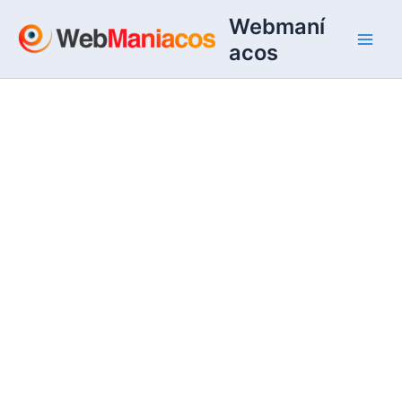
Ir
Webmaní
al
acos
contenido