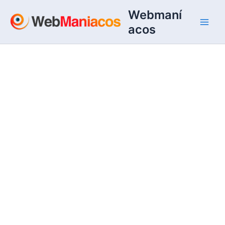
Ir
Webmaní
al
acos
contenido