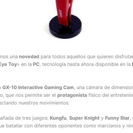
emos una
novedad
para todos aquellos que quieren disfrutar
Eye Toy
» en la
PC
, tecnología hasta ahora disponible en la
la
GX-10 Interactive Gaming Cam
, una cámara de dimensio
o, que nos permite ser el
protagonista
físico del entreteni
ectando nuestros movimientos.
añada de tres juegos:
Kungfu
,
Super Knight
y
Funny Star
,
e batallar con diferentes oponentes como marcianos y nin