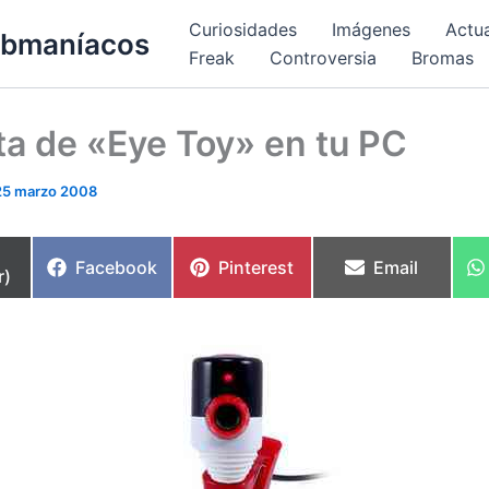
Curiosidades
Imágenes
Actu
bmaníacos
Freak
Controversia
Bromas
ta de «Eye Toy» en tu PC
25 marzo 2008
partir
Compartir
Compartir
Compartir
Facebook
Pinterest
Email
r)
en
en
en