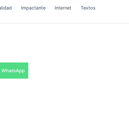
alidad
Impactante
Internet
Textos
Compartir
WhatsApp
en