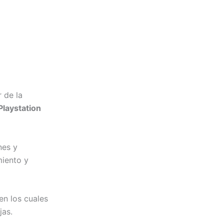
 de la
Playstation
nes y
miento y
 en los cuales
jas.