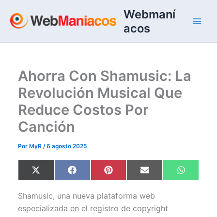
Ir
Webmaní
al
acos
contenido
Ahorra Con Shamusic: La
Revolución Musical Que
Reduce Costos Por
Canción
Por
MyR
/
6 agosto 2025
Compartir
Compartir
Compartir
Compartir
Comparti
X
F
P
E
W
en
en
en
en
en
(
a
i
m
h
T
c
n
a
a
w
e
t
i
t
Shamusic, una nueva plataforma web
i
b
e
l
s
t
o
r
A
especializada en el registro de copyright
t
o
e
p