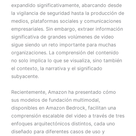
i
b
e
l
s
t
o
r
A
expandido significativamente, abarcando desde
t
o
e
p
la vigilancia de seguridad hasta la producción de
e
k
s
p
r
t
medios, plataformas sociales y comunicaciones
)
empresariales. Sin embargo, extraer información
significativa de grandes volúmenes de video
sigue siendo un reto importante para muchas
organizaciones. La comprensión del contenido
no solo implica lo que se visualiza, sino también
el contexto, la narrativa y el significado
subyacente.
Recientemente, Amazon ha presentado cómo
sus modelos de fundación multimodal,
disponibles en Amazon Bedrock, facilitan una
comprensión escalable del video a través de tres
enfoques arquitectónicos distintos, cada uno
diseñado para diferentes casos de uso y