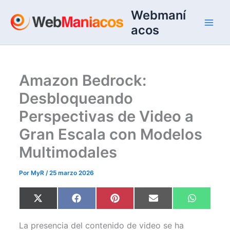
Ir
Webmaní
al
acos
contenido
Amazon Bedrock:
Desbloqueando
Perspectivas de Video a
Gran Escala con Modelos
Multimodales
Por
MyR
/
25 marzo 2026
Compartir
Compartir
Compartir
Compartir
Comparti
X
F
P
E
W
en
en
en
en
en
(
a
i
m
h
T
c
n
a
a
w
e
t
i
t
La presencia del contenido de video se ha