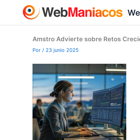
Ir
We
al
contenido
Amstro Advierte sobre Retos Creci
Por
/
23 junio 2025