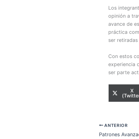
Los integran
opinión a tr
avance de es
práctica com
ser retiradas
Con estos co
experiencia 
ser parte ac
Com
X
en
(Twitte
ANTERIOR