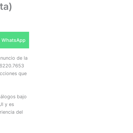
ta)
Compartir
WhatsApp
en
nuncio de la
 26220.7653
ecciones que
iálogos bajo
I y es
iencia del