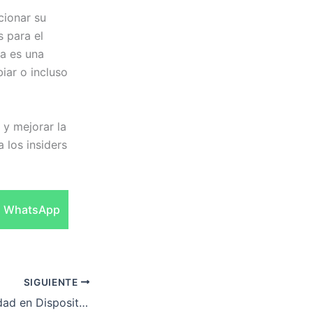
cionar su
 para el
ta es una
iar o incluso
 y mejorar la
 los insiders
Compartir
WhatsApp
en
SIGUIENTE
Mejora de Seguridad en Dispositivos: Análisis de Registros con Amazon Bedrock y Palo Alto Networks