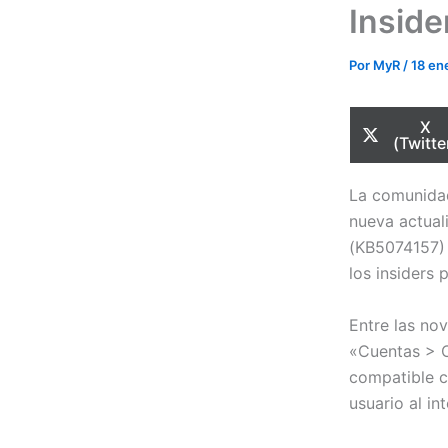
Inside
Por
MyR
/
18 en
Com
X
en
(Twitte
La comunidad
nueva actual
(KB5074157) 
los insiders 
Entre las no
«Cuentas > O
compatible c
usuario al in