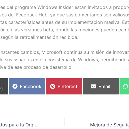
tes del programa Windows Insider están invitados a propor
avés del Feedback Hub, ya que sus comentarios son valiosos
tas características antes de su implementación masiva. Es
ún en las versiones beta, donde las funciones pueden camb
 según la retroalimentación recibida.
nstantes cambios, Microsoft continúa su misión de innovar
de sus usuarios en el ecosistema de Windows, permitiendo a
tiva de ese proceso de desarrollo.
partir
Compartir
Compartir
Compartir
Facebook
Pinterest
Email
r)
en
en
en
Patrones Avanzados para la Orquestación de Múltiples Agentes en Amazon a Gran Escala