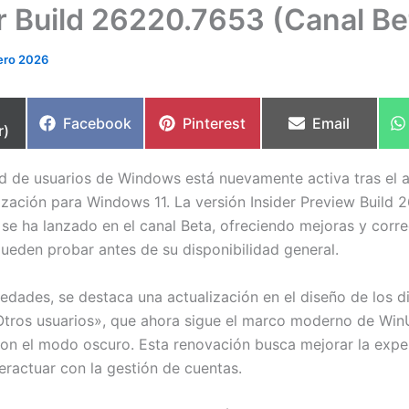
r Build 26220.7653 (Canal Be
ero 2026
partir
Compartir
Compartir
Compartir
Facebook
Pinterest
Email
r)
en
en
en
 de usuarios de Windows está nuevamente activa tras el a
ización para Windows 11. La versión Insider Preview Build
se ha lanzado en el canal Beta, ofreciendo mejoras y corr
pueden probar antes de su disponibilidad general.
vedades, se destaca una actualización en el diseño de los d
tros usuarios», que ahora sigue el marco moderno de WinU
on el modo oscuro. Esta renovación busca mejorar la exper
teractuar con la gestión de cuentas.