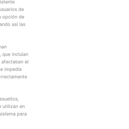
istente
usuarios de
a opción de
ando así las
han
 que incluían
 afectaban el
ue impedía
correctamente
esueltos,
utilizan en
 sistema para