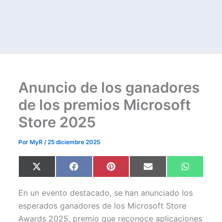
Anuncio de los ganadores
de los premios Microsoft
Store 2025
Por
MyR
/
25 diciembre 2025
Compartir
Compartir
Compartir
Compartir
Comparti
X
F
P
E
W
en
en
en
en
en
(
a
i
m
h
T
c
n
a
a
w
e
t
i
t
En un evento destacado, se han anunciado los
i
b
e
l
s
t
o
r
A
esperados ganadores de los Microsoft Store
t
o
e
p
Awards 2025, premio que reconoce aplicaciones
e
k
s
p