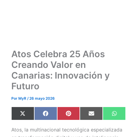
Atos Celebra 25 Años
Creando Valor en
Canarias: Innovación y
Futuro
Por
MyR
/
26 mayo 2026
Compartir
Compartir
Compartir
Compartir
Comparti
X
F
P
E
W
en
en
en
en
en
(
a
i
m
h
T
c
n
a
a
w
e
t
i
t
Atos, la multinacional tecnológica especializada
i
b
e
l
s
t
o
r
A