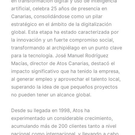
en transformación digital y uso de inteligencia
t
o
e
p
artificial, celebra 25 años de presencia en
e
k
s
p
r
t
Canarias, consolidándose como un pilar
)
estratégico en el ámbito de la digitalización
global. Esta etapa ha estado caracterizada por
la innovación y un fuerte compromiso social,
transformando al archipiélago en un punto clave
para la tecnología. José Manuel Rodríguez
Macías, director de Atos Canarias, destacó el
impacto significativo que ha tenido la empresa,
al generar empleo y aprovechar el talento local,
superando la idea de que pequeños proyectos
no pueden tener un alcance global.
Desde su llegada en 1998, Atos ha
experimentado un considerable crecimiento,
acumulando más de 200 clientes tanto a nivel
nacional como internacional, y llevando a cabo