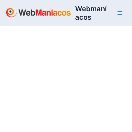
Ir
Webmaní
al
acos
contenido