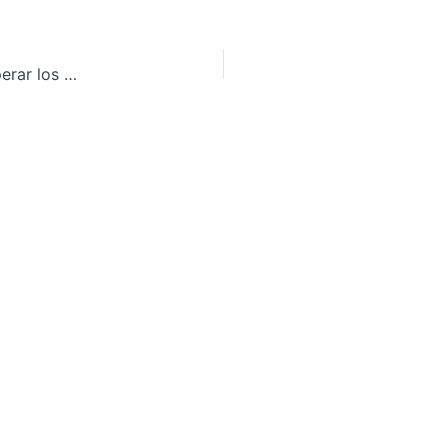
Axazure Acelera Expansión Global y Aspira a Superar los 30 Millones de Euros para 2026