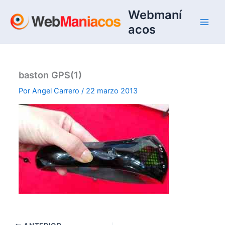
Ir
Webmaní
al
acos
contenido
baston GPS(1)
Por
Angel Carrero
/
22 marzo 2013