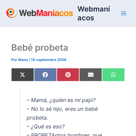
Ir
Webmaní
al
acos
contenido
Bebé probeta
Por
Manu
/
19 septiembre 2006
Compartir
Compartir
Compartir
Compartir
Comparti
X
F
P
E
W
en
en
en
en
en
(
a
i
m
h
T
c
n
a
a
w
e
t
i
t
i
b
e
l
s
t
o
r
A
– Mamá, ¿quién es mi papi?
t
o
e
p
e
k
s
p
– No lo sé hijo, eres un bebé
r
t
)
probeta.
– ¿Qué es eso?
– PROBETAntos hombres, que