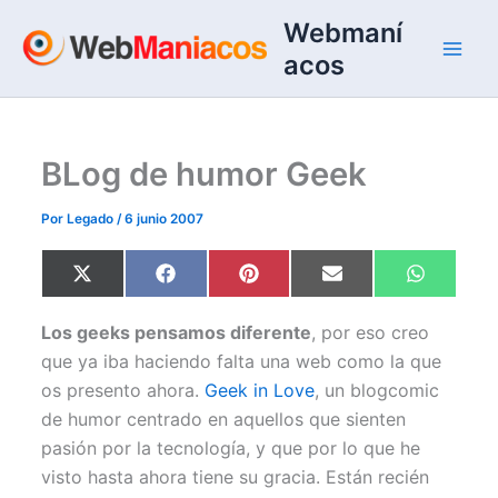
Ir
Webmaní
al
acos
contenido
BLog de humor Geek
Por
Legado
/
6 junio 2007
Compartir
Compartir
Compartir
Compartir
Comparti
X
F
P
E
W
en
en
en
en
en
(
a
i
m
h
T
c
n
a
a
w
e
t
i
t
Los geeks pensamos diferente
, por eso creo
i
b
e
l
s
t
o
r
A
que ya iba haciendo falta una web como la que
t
o
e
p
os presento ahora.
Geek in Love
, un blogcomic
e
k
s
p
r
t
de humor centrado en aquellos que sienten
)
pasión por la tecnología, y que por lo que he
visto hasta ahora tiene su gracia. Están recién