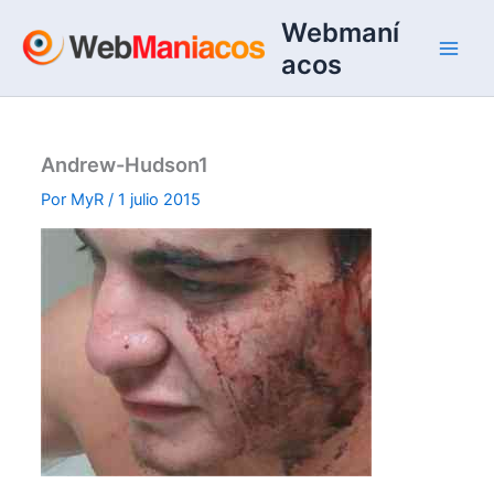
Ir
Webmaní
al
acos
contenido
Andrew-Hudson1
Por
MyR
/
1 julio 2015