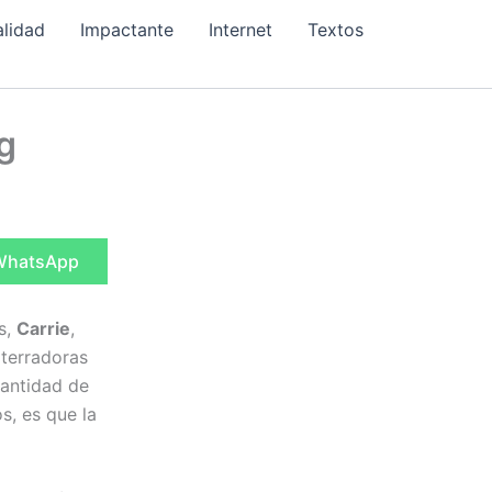
alidad
Impactante
Internet
Textos
g
ompartir
WhatsApp
n
s,
Carrie
,
aterradoras
cantidad de
, es que la