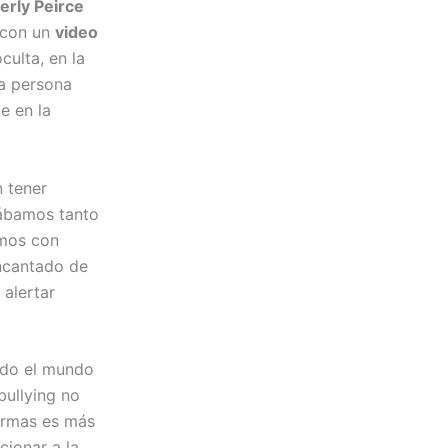
erly Peirce
 con un
video
culta, en la
a persona
e en la
n tener
cábamos tanto
imos con
encantado de
 alertar
odo el mundo
bullying no
 armas es más
cionar a la