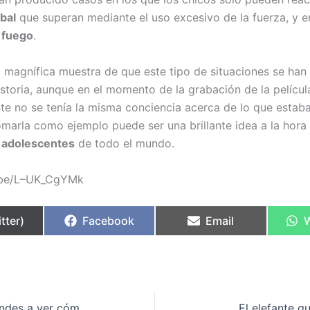
rbal
que superan mediante el uso excesivo de la fuerza, y e
 fuego
.
a magnífica muestra de que este tipo de situaciones se han 
istoria, aunque en el momento de la grabación de la películ
e no se tenía la misma conciencia acerca de lo que estab
tomarla como ejemplo puede ser una brillante idea a la hora
r adolescentes
de todo el mundo.
u.be/L–UK_CgYMk
rtir
Compartir
Compartir
C
tter)
Facebook
Email
en
en
e
Abraza tipos grandes a ver cómo reaccionan
El elefante q