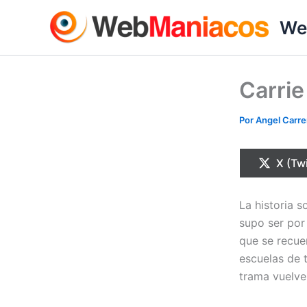
Ir
We
al
contenido
Carrie
Por
Angel Carr
Compa
X (Twi
en
La historia 
supo ser por
que se recue
escuelas de 
trama vuelve 