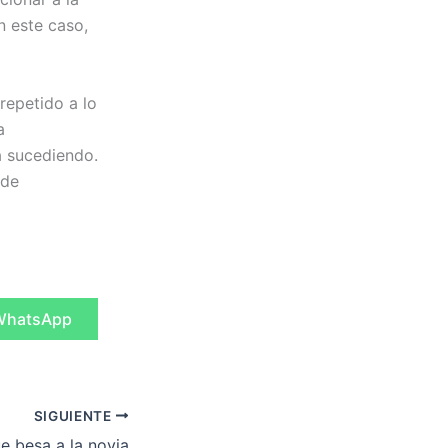
n este caso,
repetido a lo
a
a sucediendo.
 de
ompartir
WhatsApp
n
SIGUIENTE
ue besa a la novia