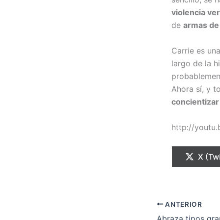
violencia ve
de
armas de
Carrie es un
largo de la h
probablement
Ahora sí, y 
concientiza
http://yout
Compa
X (Twi
en
ANTERIOR