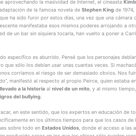
ue aprovechando la masividad de Internet, el cineasta
Kimb
adaptación de la famosa novela de
Stephen King
de 1974,
que ha sido furor por estos días, una vez que una cámara o
escente manifestaba esos mismos poderes arrojando a otr
ed de un bar sin siquiera tocarla, han vuelto a poner a Carri
do específico es aburrido. Pensé que los personajes debía
ero que sólo los debían usar unas cuantas veces. Si macha
fonos corríamos el riesgo de ser demasiado obvios. Nos fu
o”, manifestó al respecto al propio Peirce, quien estaba 
llevado a la historia
al
nivel de un mito
, y al mismo tiempo,
igros del bullying
.
acar, en este sentido, que los expertos en educación de t
ecíficamente en los últimos tiempos para que los casos de 
pues sobre todo en
Estados Unidos
, donde el acceso a las
 han producido casos en los que los chicos sólo pueden reac