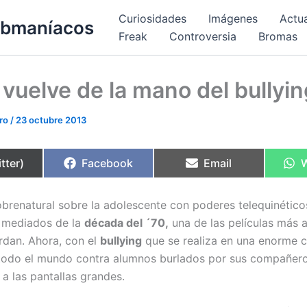
Curiosidades
Imágenes
Actu
bmaníacos
Freak
Controversia
Bromas
 vuelve de la mano del bullyin
ero
/
23 octubre 2013
rtir
Compartir
Compartir
C
tter)
Facebook
Email
en
en
e
sobrenatural sobre la adolescente con poderes telequinético
 mediados de la
década del ´70,
una de las películas más 
rdan. Ahora, con el
bullying
que se realiza en una enorme 
todo el mundo contra alumnos burlados por sus compañeros
a las pantallas grandes.