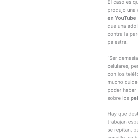
El caso es q
produjo una 
en YouTube
que una adol
contra la par
palestra.
“Ser demasia
celulares, p
con los telé
mucho cuidad
poder haber
sobre los
pel
Hay que dest
trabajan esp
se repitan, 
sencillo, se