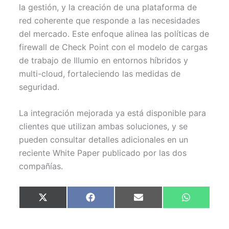
la gestión, y la creación de una plataforma de
red coherente que responde a las necesidades
del mercado. Este enfoque alinea las políticas de
firewall de Check Point con el modelo de cargas
de trabajo de Illumio en entornos híbridos y
multi-cloud, fortaleciendo las medidas de
seguridad.
La integración mejorada ya está disponible para
clientes que utilizan ambas soluciones, y se
pueden consultar detalles adicionales en un
reciente White Paper publicado por las dos
compañías.
Compartir
Compartir
Compartir
Compartir
X
F
E
W
en
en
en
en
(
a
m
h
T
c
a
a
w
e
i
t