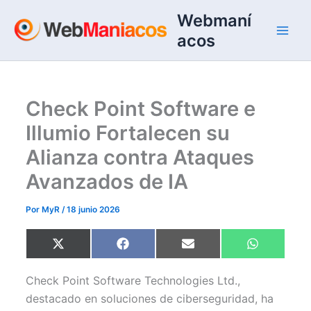
Ir
Webmaní
al
acos
contenido
Check Point Software e
Illumio Fortalecen su
Alianza contra Ataques
Avanzados de IA
Por
MyR
/
18 junio 2026
Compartir
Compartir
Compartir
Compartir
X
F
E
W
en
en
en
en
(
a
m
h
T
c
a
a
w
e
i
t
Check Point Software Technologies Ltd.,
i
b
l
s
t
o
A
destacado en soluciones de ciberseguridad, ha
t
o
p