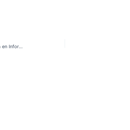
CheckJC: Revolucionando el Registro de Jornada en Información Estratégica Empresarial