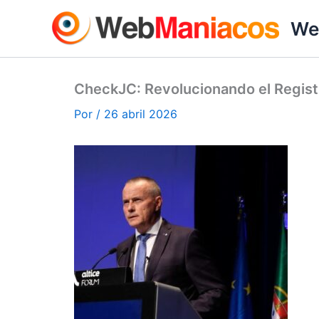
Ir
We
al
contenido
CheckJC: Revolucionando el Regist
Por
/
26 abril 2026