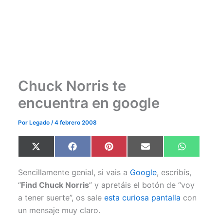
Chuck Norris te
encuentra en google
Por
Legado
/
4 febrero 2008
Compartir
Compartir
Compartir
Compartir
Comparti
X
F
P
E
W
en
en
en
en
en
(
a
i
m
h
T
c
n
a
a
w
e
t
i
t
Sencillamente genial, si vais a
Google
, escribís,
i
b
e
l
s
t
o
r
A
“
Find Chuck Norris
” y apretáis el botón de “voy
t
o
e
p
a tener suerte”, os sale
esta curiosa pantalla
con
e
k
s
p
r
t
un mensaje muy claro.
)