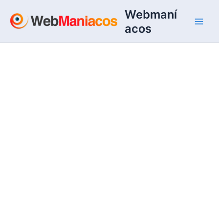
Ir
Webmaní
al
acos
contenido