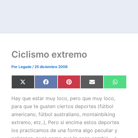
Ciclismo extremo
Por
Legado
/
25 diciembre 2006
Compartir
Compartir
Compartir
Compartir
Comparti
X
F
P
E
W
en
en
en
en
en
(
a
i
m
h
T
c
n
a
a
w
e
t
i
t
Hay que estar muy loco, pero que muy loco,
i
b
e
l
s
t
o
r
A
para que te gusten ciertos deportes (fútbol
t
o
e
p
americano, fútbol australiano, montainbiking
e
k
s
p
r
t
extremo, etz..), Pero si encima estos deportes
)
los practicamos de una forma algo peculiar y