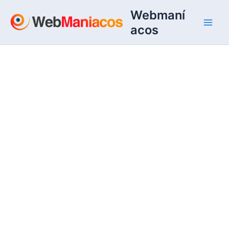
Ir
Webmaní
al
acos
contenido