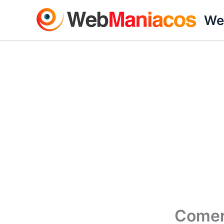
Ir
We
al
contenido
Comer 