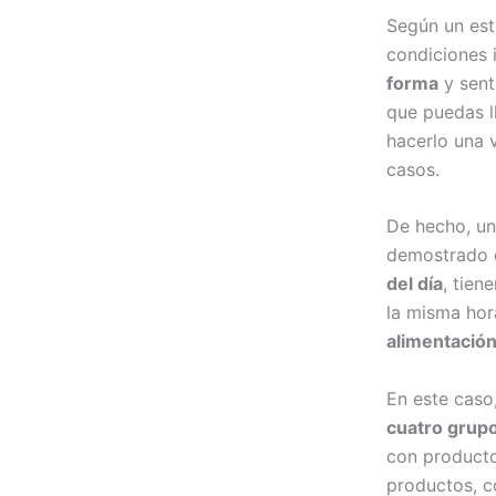
Según un est
condiciones 
forma
y sent
que puedas l
hacerlo una v
casos.
De hecho, un
demostrado q
del día
, tien
la misma hor
alimentació
En este caso
cuatro grup
con product
productos, c