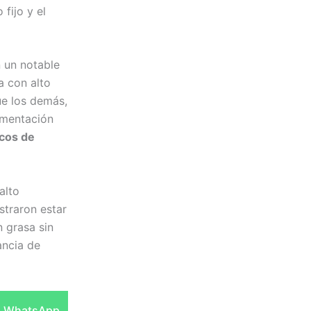
fijo y el
 un notable
a con alto
ue los demás,
imentación
acos de
alto
straron estar
 grasa sin
ancia de
Compartir
WhatsApp