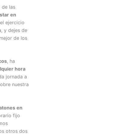
 de las
star en
l ejercicio
, y dejes de
 mejor de los
icos
, ha
lquier hora
da jornada a
obre nuestra
atones en
ario fijo
smos
os otros dos