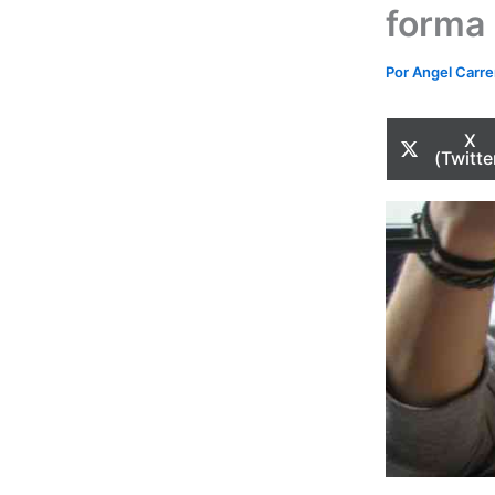
forma
Por
Angel Carr
Com
X
en
(Twitte