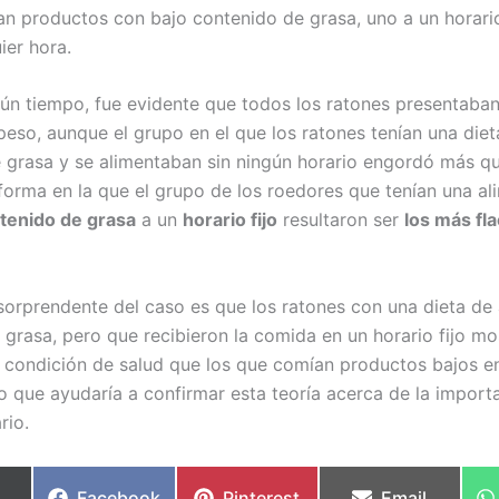
n productos con bajo contenido de grasa, uno a un horario 
ier hora.
ún tiempo, fue evidente que todos los ratones presentaban
eso, aunque el grupo en el que los ratones tenían una diet
 grasa y se alimentaban sin ningún horario engordó más q
forma en la que el grupo de los roedores que tenían una al
tenido de grasa
a un
horario fijo
resultaron ser
los más fl
sorprendente del caso es que los ratones con una dieta de 
 grasa, pero que recibieron la comida en un horario fijo mo
 condición de salud que los que comían productos bajos en
 lo que ayudaría a confirmar esta teoría acerca de la import
rio.
partir
Compartir
Compartir
Compartir
Facebook
Pinterest
Email