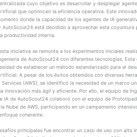
entralizada cuyo objetivo es desarrollar y desplegar agent
artificial que optimicen la eficiencia operativa. Este innova
momento donde la capacidad de los agentes de IA generati
y AutoScout24 está decidido a aprovechar esta coyuntura 
a productividad interna.
esta iniciativa se remonta a los experimentos iniciales real
ngeniería de AutoScout24 con diferentes tecnologías. Esta 
cesidad de establecer un método estandarizado para el desa
artificial. A pesar de los éxitos obtenidos con diversas her
ervices (AWS), se identificó la necesidad de un marco un
 innovación más ágil y eficiente. Por ello, el equipo de Ing
e IA de AutoScout24 colaboró con el equipo de Prototipad
n la Nube de AWS, participando en un campamento intensiv
 enfoque coherente.
esafíos principales fue encontrar un caso de uso con alto 