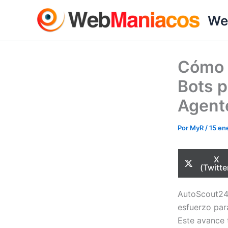
Ir
We
al
contenido
Cómo 
Bots p
Agent
Por
MyR
/
15 en
Com
X
en
(Twitte
AutoScout24,
esfuerzo para
Este avance 