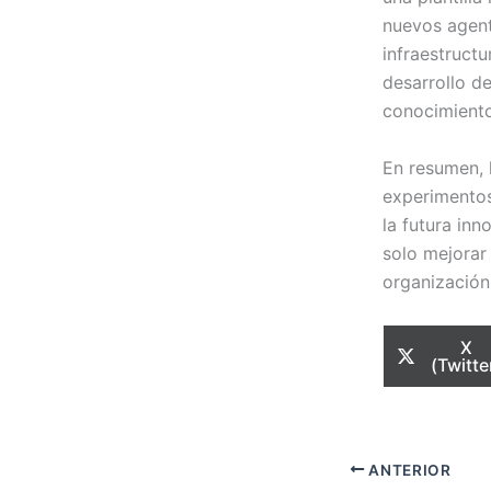
nuevos agent
infraestruct
desarrollo de
conocimiento
En resumen, 
experimentos
la futura in
solo mejorar 
organización
Com
X
en
(Twitte
ANTERIOR