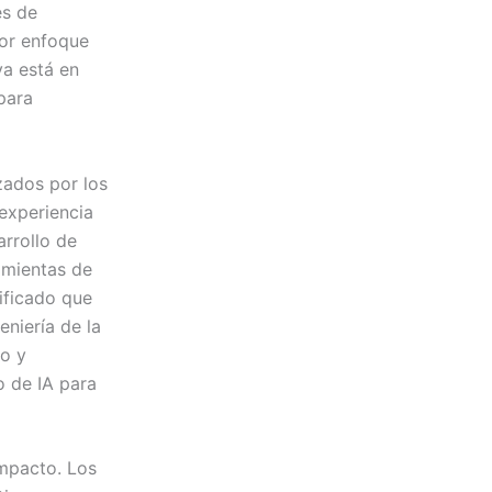
es de
dor enfoque
va está en
para
izados por los
experiencia
rrollo de
ramientas de
ificado que
eniería de la
o y
o de IA para
impacto. Los