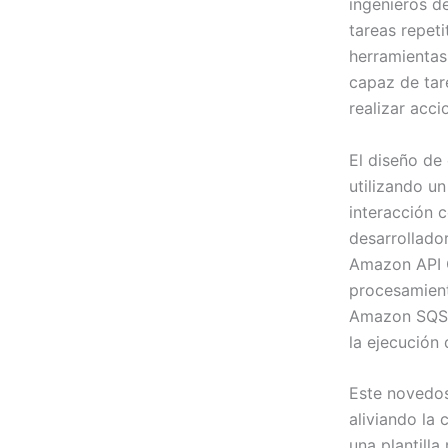
ingenieros 
tareas repet
herramientas
capaz de tar
realizar acci
El diseño de 
utilizando u
interacción c
desarrollado
Amazon API 
procesamient
Amazon SQS p
la ejecución
Este novedos
aliviando la 
una plantilla