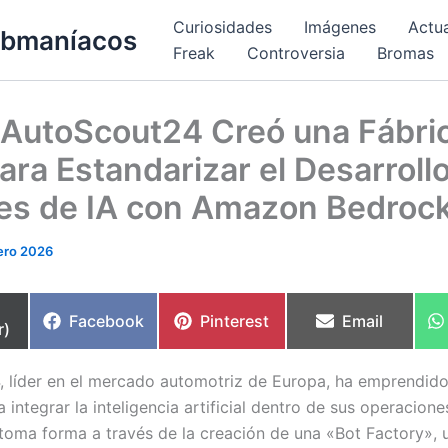
Curiosidades
Imágenes
Actu
bmaníacos
Freak
Controversia
Bromas
AutoScout24 Creó una Fábri
ara Estandarizar el Desarroll
es de IA con Amazon Bedroc
ero 2026
partir
Compartir
Compartir
Compartir
Facebook
Pinterest
Email
r)
en
en
en
 líder en el mercado automotriz de Europa, ha emprendid
 integrar la inteligencia artificial dentro de sus operaciones
toma forma a través de la creación de una «Bot Factory», 