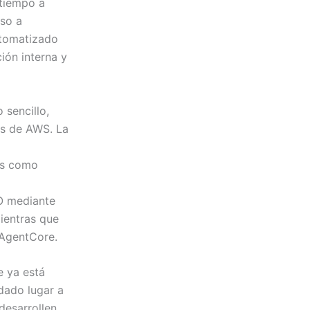
tiempo a
eso a
utomatizado
ión interna y
 sencillo,
os de AWS. La
sos como
FO mediante
mientras que
 AgentCore.
e ya está
 dado lugar a
desarrollen