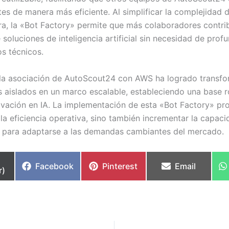
es de manera más eficiente. Al simplificar la complejidad d
ura, la «Bot Factory» permite que más colaboradores contri
 soluciones de inteligencia artificial sin necesidad de prof
s técnicos.
la asociación de AutoScout24 con AWS ha logrado transfo
 aislados en un marco escalable, estableciendo una base 
novación en IA. La implementación de esta «Bot Factory» p
la eficiencia operativa, sino también incrementar la capaci
 para adaptarse a las demandas cambiantes del mercado.
partir
Compartir
Compartir
Compartir
Facebook
Pinterest
Email
r)
en
en
en