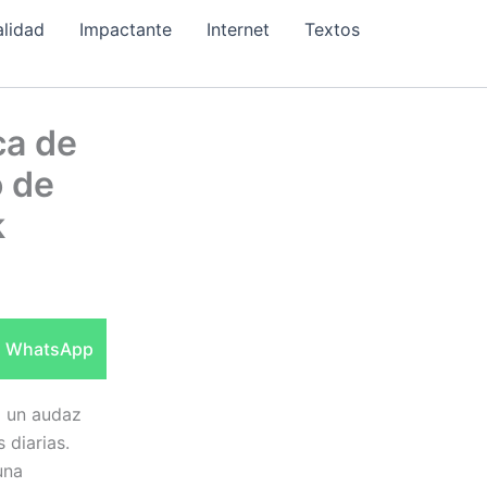
alidad
Impactante
Internet
Textos
ca de
o de
k
Compartir
WhatsApp
en
o un audaz
 diarias.
una