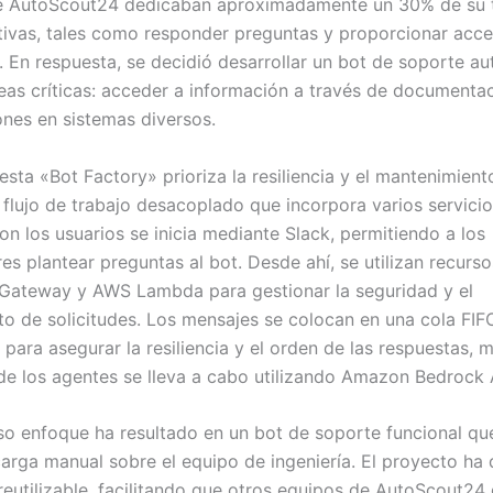
de AutoScout24 dedicaban aproximadamente un 30% de su 
itivas, tales como responder preguntas y proporcionar acc
. En respuesta, se decidió desarrollar un bot de soporte a
eas críticas: acceder a información a través de documentac
ones en sistemas diversos.
esta «Bot Factory» prioriza la resiliencia y el mantenimiento
n flujo de trabajo desacoplado que incorpora varios servici
on los usuarios se inicia mediante Slack, permitiendo a los
res plantear preguntas al bot. Desde ahí, se utilizan recur
Gateway y AWS Lambda para gestionar la seguridad y el
o de solicitudes. Los mensajes se colocan en una cola FI
ara asegurar la resiliencia y el orden de las respuestas, 
 de los agentes se lleva a cabo utilizando Amazon Bedrock
o enfoque ha resultado en un bot de soporte funcional qu
carga manual sobre el equipo de ingeniería. El proyecto ha
 reutilizable, facilitando que otros equipos de AutoScout24 