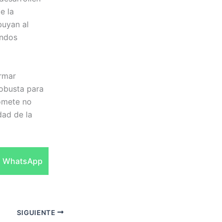
e la
buyan al
undos
rmar
robusta para
romete no
dad de la
Compartir
WhatsApp
en
SIGUIENTE