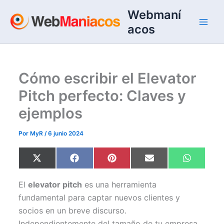
Ir
Webmaní
al
acos
contenido
Cómo escribir el Elevator
Pitch perfecto: Claves y
ejemplos
Por
MyR
/
6 junio 2024
Compartir
Compartir
Compartir
Compartir
Comparti
X
F
P
E
W
en
en
en
en
en
(
a
i
m
h
T
c
n
a
a
w
e
t
i
t
El
elevator pitch
es una herramienta
i
b
e
l
s
t
o
r
A
fundamental para captar nuevos clientes y
t
o
e
p
socios en un breve discurso.
e
k
s
p
r
t
Independientemente del tamaño de tu empresa,