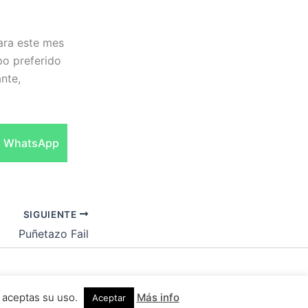
ara este mes
po preferido
ante,
Compartir
WhatsApp
en
SIGUIENTE
Puñetazo Fail
 para WordPress
b aceptas su uso.
Más info
Aceptar