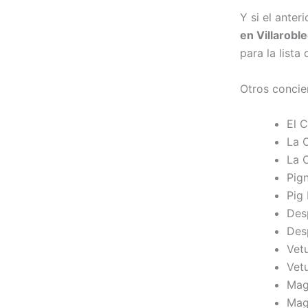
Y si el ante
en Villarobl
para la lista
Otros concie
El 
La 
La 
Pig
Pig
Des
Des
Vet
Vet
Mag
Mag