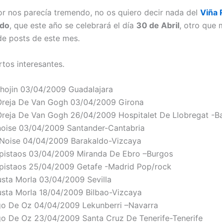
rior nos parecía tremendo, no os quiero decir nada del
Viña
edo
, que este año se celebrará el día
30 de Abril
, otro que
 de posts de este mes.
rtos interesantes.
Chojin
03/04/2009
Guadalajara
Oreja De Van Gogh
03/04/2009
Girona
Oreja De Van Gogh
26/04/2009
Hospitalet De Llobregat -B
noise
03/04/2009
Santander-Cantabria
 Noise
04/04/2009
Barakaldo-Vizcaya
pistaos
03/04/2009
Miranda De Ebro –Burgos
pistaos
25/04/2009
Getafe -Madrid
Pop/rock
usta Morla
03/04/2009
Sevilla
usta Morla
18/04/2009
Bilbao-Vizcaya
o De Oz
04/04/2009
Lekunberri –Navarra
o De Oz
23/04/2009
Santa Cruz De Tenerife-Tenerife