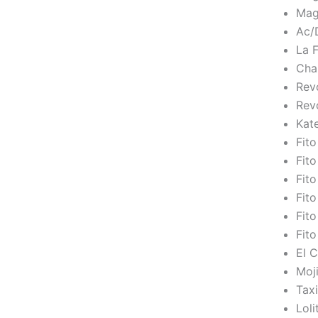
Mag
Ac
La 
Ch
Rev
Rev
Kat
Fit
Fit
Fit
Fit
Fit
Fit
El 
Moj
Tax
Loli