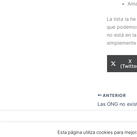
Ama
La lista la 
que podemos 
no está en la
simplemente 
Com
X
en
(Twitte
ANTERIOR
Todos los dere
Esta página utiliza cookies para mej