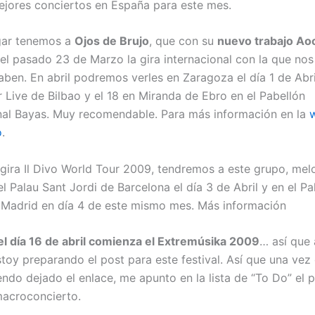
ejores conciertos en España para este mes.
gar tenemos a
Ojos de Brujo
, que con su
nuevo trabajo Ao
l pasado 23 de Marzo la gira internacional con la que nos
ben. En abril podremos verles en Zaragoza el día 1 de Abril
 Live de Bilbao y el 18 en Miranda de Ebro en el Pabellón
nal Bayas. Muy recomendable. Para más información en la
w
o
.
 gira Il Divo World Tour 2009, tendremos a este grupo, me
el Palau Sant Jordi de Barcelona el día 3 de Abril y en el Pa
Madrid en día 4 de este mismo mes. Más información
el día 16 de abril comienza el
Extremúsika 2009
… así que
toy preparando el post para este festival. Así que una vez 
ndo dejado el enlace, me apunto en la lista de “To Do” el 
acroconcierto.