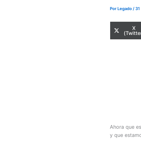
Por
Legado
/
31
Com
X
en
(Twitte
Ahora que es
y que estamo