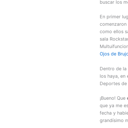
buscar los m
En primer lu
comenzaron e
como ellos sa
sala Rockstar
Multuifuncio
Ojos de Bruj
Dentro de la
los haya, en 
Deportes de 
¡Bueno! Que
que ya me es
fecha y habie
grandísimo m