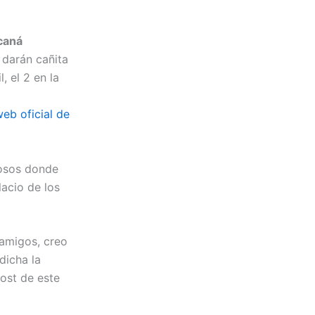
caná
 darán cañita
, el 2 en la
eb oficial de
losos donde
lacio de los
 amigos, creo
dicha la
post de este