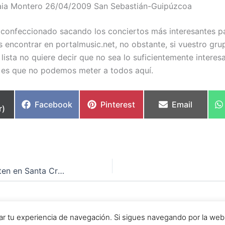
ia Montero
26/04/2009
San Sebastián-Guipúzcoa
he confeccionado sacando los conciertos más interesantes p
encontrar en portalmusic.net, no obstante, si vuestro gru
 lista no quiere decir que no sea lo suficientemente interes
es que no podemos meter a todos aquí.
partir
Compartir
Compartir
Compartir
Facebook
Pinterest
Email
r)
en
en
en
Las ONG no existen en Santa Cruz de Tenerife
chos © 2026 Webmaníacos | Funciona gracias a
Tema Astra
orar tu experiencia de navegación. Si sigues navegando por la we