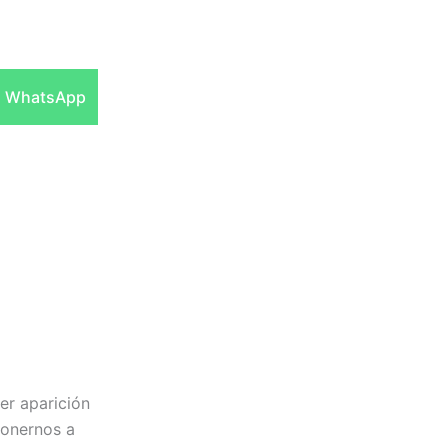
Compartir
WhatsApp
en
er aparición
ponernos a