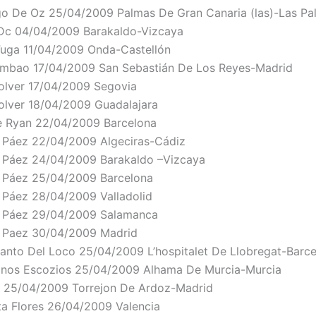
o De Oz
25/04/2009
Palmas De Gran Canaria (las)-Las Pa
/Dc
04/04/2009
Barakaldo-Vizcaya
Fuga
11/04/2009
Onda-Castellón
ambao
17/04/2009
San Sebastián De Los Reyes-Madrid
olver
17/04/2009
Segovia
olver
18/04/2009
Guadalajara
e Ryan
22/04/2009
Barcelona
o Páez
22/04/2009
Algeciras-Cádiz
o Páez
24/04/2009
Barakaldo –Vizcaya
o Páez
25/04/2009
Barcelona
o Páez
28/04/2009
Valladolid
o Páez
29/04/2009
Salamanca
o Paez
30/04/2009
Madrid
Canto Del Loco
25/04/2009
L’hospitalet De Llobregat-Barc
inos Escozios
25/04/2009
Alhama De Murcia-Murcia
i
25/04/2009
Torrejon De Ardoz-Madrid
ta Flores
26/04/2009
Valencia