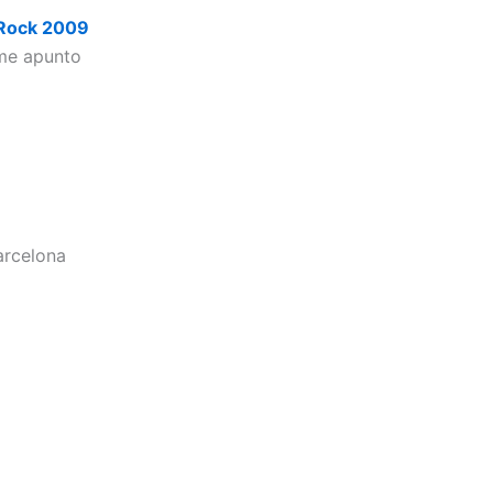
 Rock 2009
 me apunto
arcelona