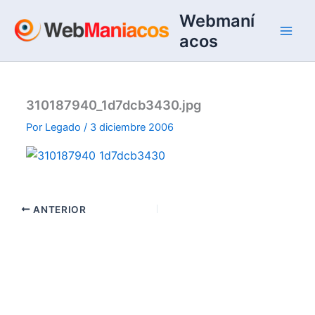
Ir
Webmaní
al
acos
contenido
310187940_1d7dcb3430.jpg
Por
Legado
/
3 diciembre 2006
ANTERIOR