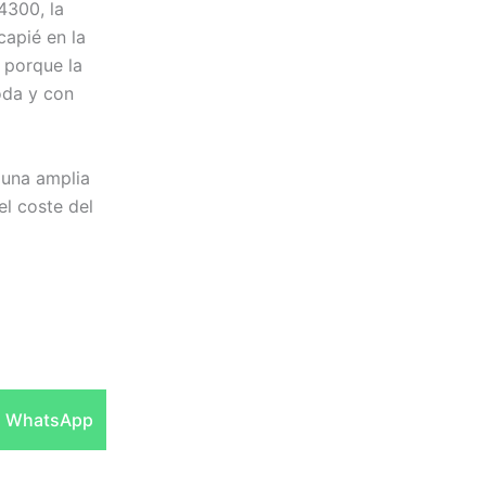
4300, la
capié en la
 porque la
oda y con
 una amplia
el coste del
Compartir
WhatsApp
en