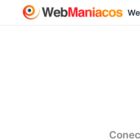
Ir
We
al
contenido
Conec