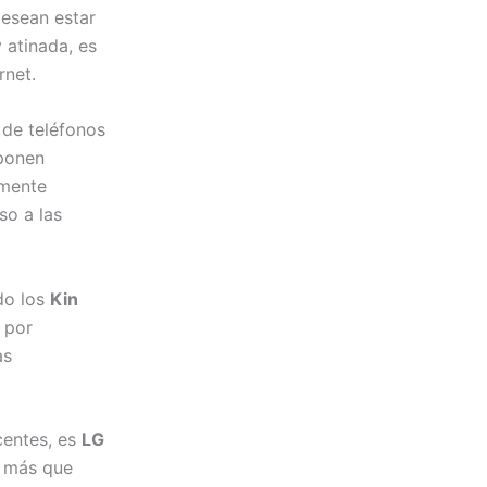
desean estar
 atinada, es
rnet.
 de teléfonos
oponen
lmente
so a las
do los
Kin
, por
as
centes, es
LG
, más que