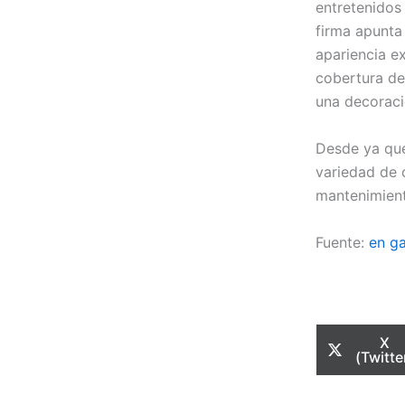
entretenidos
firma apunta
apariencia e
cobertura de
una decoraci
Desde ya que
variedad de 
mantenimient
Fuente:
en g
Com
X
en
(Twitte