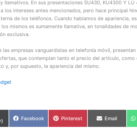
 y llamativos. En sus presentaciones SU430, KU4300 Y LU 
 a los intereses antes mencionados, pero hace principal hin
xterna de los teléfonos. Cuando hablamos de apariencia, es
 los mismos es sumamente llamativa, en tonalidades de m
ón exclusiva.
 las empresas vanguardistas en telefonía móvil, presentan
ofertas, que contemplan tanto el precio del artículo, como 
o y, por supuesto, la apariencia del mismo.
adget
partir
Compartir
Compartir
Compartir
Facebook
Pinterest
Email
r)
en
en
en