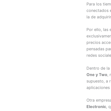
Para los tie
conectados e
la de adquiri
Por ello, la
exclusivamen
precios acce
pensadas par
redes social
Dentro de la
One y Two
, 
supuesto, a 
aplicaciones
Otra empresa
Electronic
, 