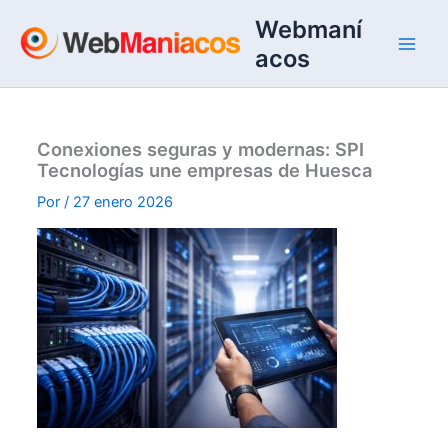
Ir
Webmaní
al
acos
contenido
Conexiones seguras y modernas: SPI
Tecnologías une empresas de Huesca
Por
/
27 enero 2026