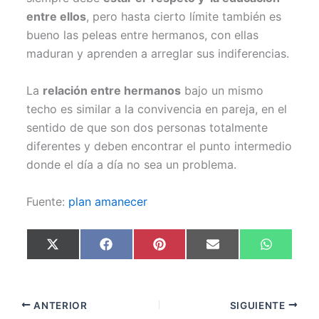
entre ellos
, pero hasta cierto límite también es
bueno las peleas entre hermanos, con ellas
maduran y aprenden a arreglar sus indiferencias.
La
relación entre hermanos
bajo un mismo
techo es similar a la convivencia en pareja, en el
sentido de que son dos personas totalmente
diferentes y deben encontrar el punto intermedio
donde el día a día no sea un problema.
Fuente:
plan amanecer
Compartir
Compartir
Compartir
Compartir
Comparti
X
F
P
E
W
en
en
en
en
en
(
a
i
m
h
T
c
n
a
a
w
e
t
i
t
i
b
e
l
s
t
o
r
A
ANTERIOR
SIGUIENTE
t
o
e
p
e
k
s
p