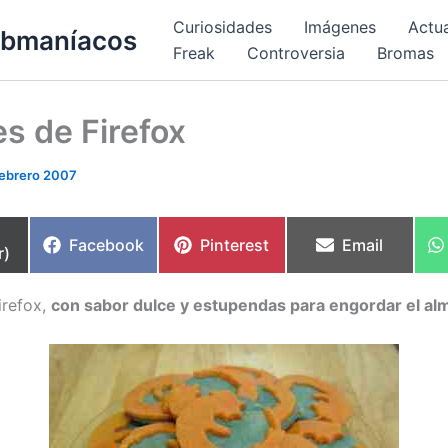
Curiosidades
Imágenes
Actu
bmaníacos
Freak
Controversia
Bromas
s de Firefox
febrero 2007
partir
Compartir
Compartir
Compartir
Facebook
Pinterest
Email
r)
en
en
en
irefox,
con sabor dulce y estupendas para engordar el al