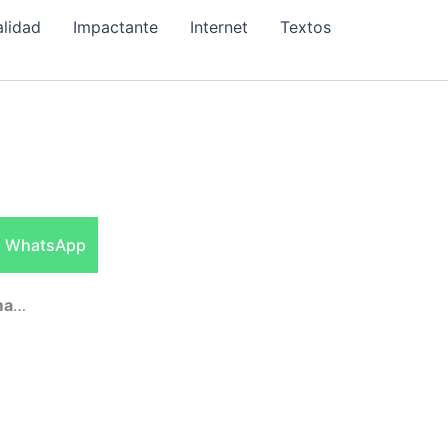
alidad
Impactante
Internet
Textos
Compartir
WhatsApp
en
ma
…