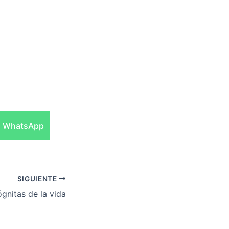
Compartir
WhatsApp
en
SIGUIENTE
gnitas de la vida