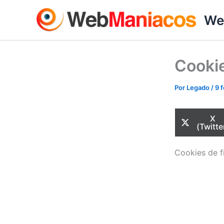
Ir
We
al
contenido
Cookie
Por
Legado
/
9 
Com
X
en
(Twitte
Cookies de f