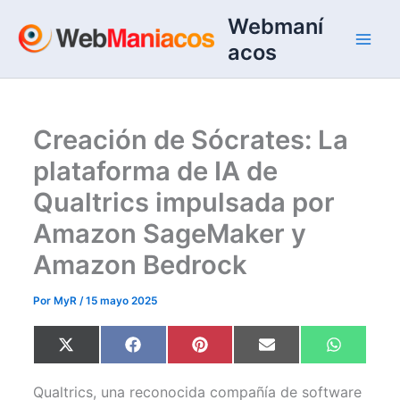
Ir
Webmaní
al
acos
contenido
Creación de Sócrates: La
plataforma de IA de
Qualtrics impulsada por
Amazon SageMaker y
Amazon Bedrock
Por
MyR
/
15 mayo 2025
Compartir
Compartir
Compartir
Compartir
Comparti
X
F
P
E
W
en
en
en
en
en
(
a
i
m
h
T
c
n
a
a
w
e
t
i
t
Qualtrics, una reconocida compañía de software