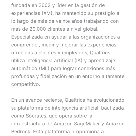
i
b
e
l
s
t
o
r
A
fundada en 2002 y líder en la gestión de
t
o
e
p
experiencias (XM), ha mantenido su prestigio a
e
k
s
p
r
t
lo largo de más de veinte años trabajando con
)
más de 20,000 clientes a nivel global.
Especializada en ayudar a las organizaciones a
comprender, medir y mejorar las experiencias
ofrecidas a clientes y empleados, Qualtrics
utiliza inteligencia artificial (IA) y aprendizaje
automático (ML) para lograr conexiones más
profundas y fidelización en un entorno altamente
competitivo.
En un avance reciente, Qualtrics ha evolucionado
su plataforma de inteligencia artificial, bautizada
como Sócrates, que opera sobre la
infraestructura de Amazon SageMaker y Amazon
Bedrock. Esta plataforma proporciona a