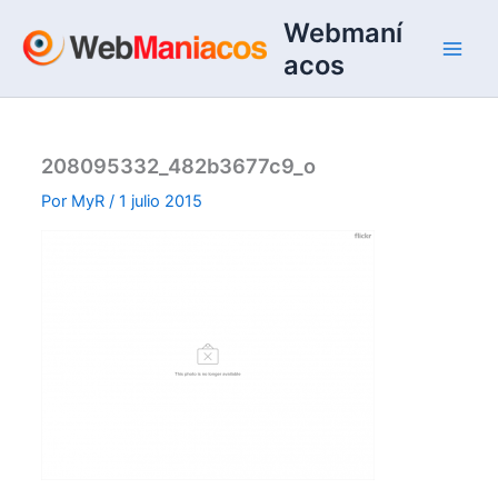
Ir
Webmaní
al
acos
contenido
208095332_482b3677c9_o
Por
MyR
/
1 julio 2015