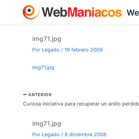
Ir
We
al
contenido
img71.jpg
Por
Legado
/
19 febrero 2009
img71.jpg
ANTERIOR
Curiosa iniciativa para recuperar un anillo perdid
img71.jpg
Por
Legado
/
8 diciembre 2008