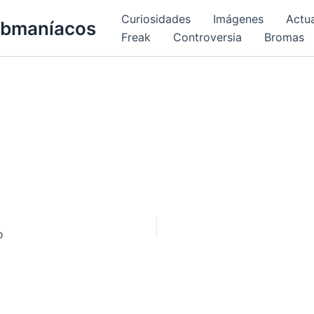
Curiosidades
Imágenes
Actu
bmaníacos
Freak
Controversia
Bromas
o