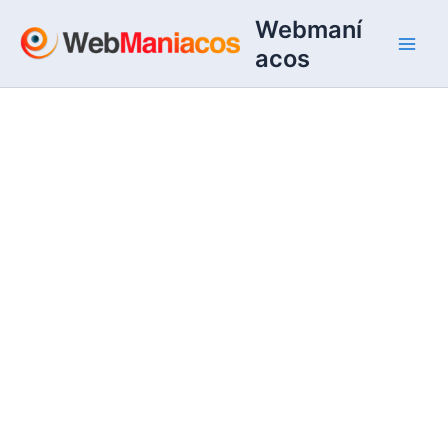
Ir
Webmaní
al
acos
contenido