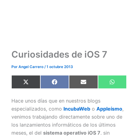
Curiosidades de iOS 7
Por
Angel Carrero
/
1 octubre 2013
Compartir
Compartir
Compartir
Compartir
X
F
E
W
en
en
en
en
(
a
m
h
T
c
a
a
w
e
i
t
Hace unos días que en nuestros blogs
i
b
l
s
t
o
A
especializados, como
IncubaWeb
o
Appleísmo
,
t
o
p
e
k
p
venimos trabajando directamente sobre uno de
r
)
los lanzamientos informáticos de los últimos
meses, el del
sistema operativo iOS 7
. sin