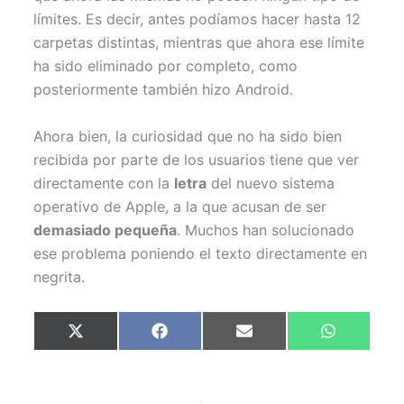
límites. Es decir, antes podíamos hacer hasta 12
carpetas distintas, mientras que ahora ese límite
ha sido eliminado por completo, como
posteriormente también hizo Android.
Ahora bien, la curiosidad que no ha sido bien
recibida por parte de los usuarios tiene que ver
directamente con la
letra
del nuevo sistema
operativo de Apple, a la que acusan de ser
demasiado pequeña
. Muchos han solucionado
ese problema poniendo el texto directamente en
negrita.
Compartir
Compartir
Compartir
Compartir
X
F
E
W
en
en
en
en
(
a
m
h
T
c
a
a
w
e
i
t
i
b
l
s
t
o
A