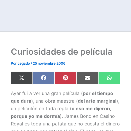
Curiosidades de película
Por
Legado
/
25 noviembre 2006
Compartir
Compartir
Compartir
Compartir
Comparti
X
F
P
E
W
en
en
en
en
en
(
a
i
m
h
T
c
n
a
a
w
e
t
i
t
Ayer fui a ver una gran película (
por el tiempo
i
b
e
l
s
t
o
r
A
que dura
), una obra maestra (
del arte marginal
),
t
o
e
p
un peliculón en toda regla (
o eso me dijeron,
e
k
s
p
r
t
porque yo me dormía
). James Bond en Casino
)
Royal es toda una patata que no cuesta el dinero