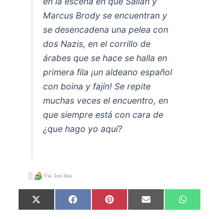
en la escena en que Sallah y
Marcus Brody se encuentran y
se desencadena una pelea con
dos Nazis, en el corrillo de
árabes que se hace se halla en
primera fila ¡un aldeano español
con boina y fajín! Se repite
muchas veces el encuentro, en
que siempre está con cara de
¿que hago yo aquí?
Vía: Ion litio
Compartir
Compartir
Compartir
Compartir
Comparti
X
F
P
E
W
en
en
en
en
en
(
a
i
m
h
T
c
n
a
a