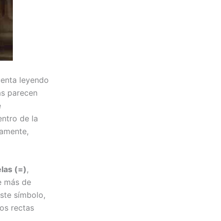
uenta leyendo
as parecen
e
ntro de la
camente,
las (=)
,
 más de
este símbolo,
os rectas