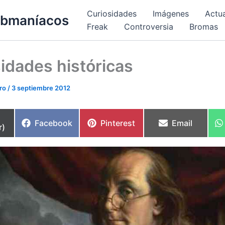
Curiosidades
Imágenes
Actu
bmaníacos
Freak
Controversia
Bromas
idades históricas
ero
/
3 septiembre 2012
partir
Compartir
Compartir
Compartir
Facebook
Pinterest
Email
r)
en
en
en