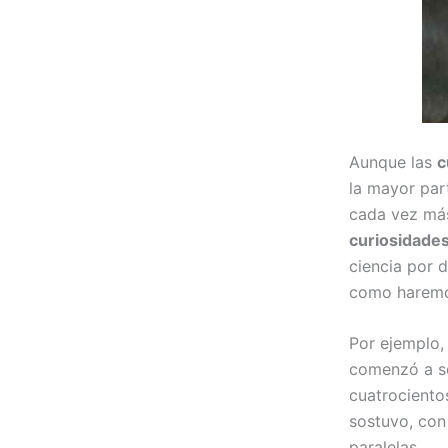
Aunque las
c
la mayor par
cada vez más
curiosidades
ciencia por 
como haremo
Por ejemplo,
comenzó a se
cuatrocientos
sostuvo, con
paralelas.