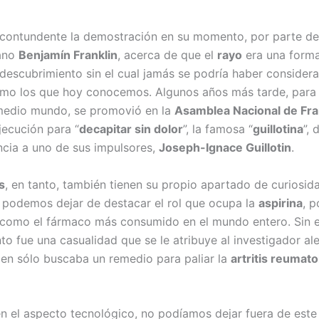
contundente la demostración en su momento, por parte de
ano
Benjamín Franklin
, acerca de que el
rayo
era una form
, descubrimiento sin el cual jamás se podría haber consider
mo los que hoy conocemos. Algunos años más tarde, para
medio mundo, se promovió en la
Asamblea Nacional de Fra
ecución para “
decapitar sin dolor
”, la famosa “
guillotina
”,
encia a uno de sus impulsores,
Joseph-Ignace Guillotin
.
s
, en tanto, también tienen su propio apartado de curiosid
 podemos dejar de destacar el rol que ocupa la
aspirina
, p
como el fármaco más consumido en el mundo entero. Sin 
to fue una casualidad que se le atribuye al investigador a
ien sólo buscaba un remedio para paliar la
artritis reumato
en el aspecto tecnológico, no podíamos dejar fuera de este