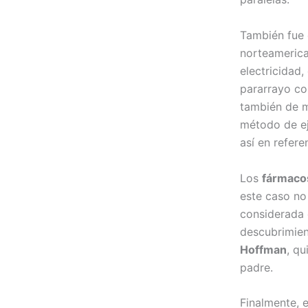
También fue 
norteameric
electricidad
pararrayo co
también de 
método de ej
así en refer
Los
fármaco
este caso no
considerada 
descubrimien
Hoffman
, qu
padre.
Finalmente, 