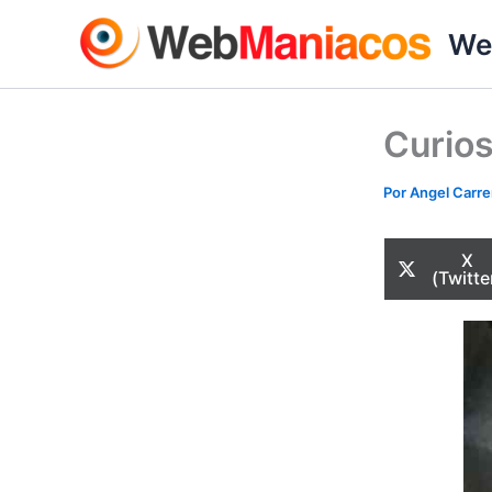
Ir
We
al
contenido
Curios
Por
Angel Carr
Com
X
en
(Twitte