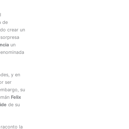
l
a de
ado crear un
 sorpresa
ncia
un
 denominada
ades, y en
or ser
embargo, su
lemán
Felix
ide
de su
 raconto la