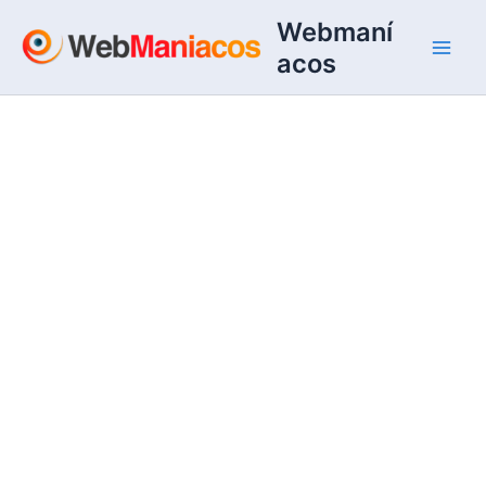
Ir
Webmaní
al
acos
contenido