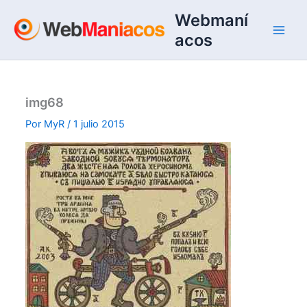
Ir
Webmaní
al
acos
contenido
img68
Por
MyR
/
1 julio 2015