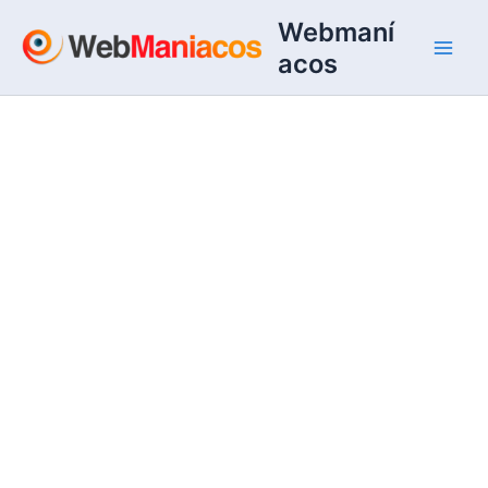
Ir
Webmaní
al
acos
contenido