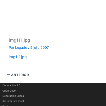
img111.jpg
Por
Legado
/
9 julio 2007
img111.jpg
ANTERIOR
Decoracion 2.0
Open Deco
Decoración Sueca
Arquitectura Ideal