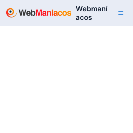
Ir
Webmaní
al
acos
contenido