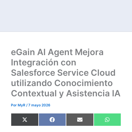
eGain AI Agent Mejora
Integración con
Salesforce Service Cloud
utilizando Conocimiento
Contextual y Asistencia IA
Por
MyR
/
7 mayo 2026
Compartir
Compartir
Compartir
Compartir
X
F
E
W
en
en
en
en
(
a
m
h
T
c
a
a