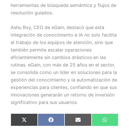
herramientas de búsqueda semántica y flujos de
resolución guiados.
Ashu Roy, CEO de eGain, destacó que esta
integración de conocimiento e IA no solo facilita
el trabajo de los equipos de atención, sino que
también permite escalar operaciones
eficientemente sin cambios drásticos en las
rutinas. eGain, con más de 25 años en el sector,
se consolida como un líder en soluciones para la
gestión del conocimiento y la automatización de
experiencias para clientes, confiando en que sus
innovaciones generarán un retorno de inversión
significativo para sus usuarios.
Compartir
Compartir
Compartir
Compartir
X
F
E
W
en
en
en
en
(
a
m
h