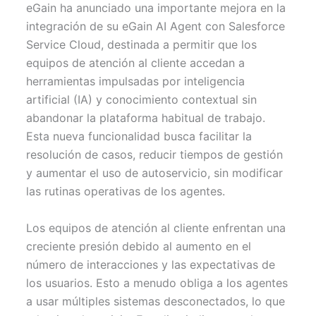
w
e
i
t
eGain ha anunciado una importante mejora en la
i
b
l
s
t
o
A
integración de su eGain AI Agent con Salesforce
t
o
p
Service Cloud, destinada a permitir que los
e
k
p
r
equipos de atención al cliente accedan a
)
herramientas impulsadas por inteligencia
artificial (IA) y conocimiento contextual sin
abandonar la plataforma habitual de trabajo.
Esta nueva funcionalidad busca facilitar la
resolución de casos, reducir tiempos de gestión
y aumentar el uso de autoservicio, sin modificar
las rutinas operativas de los agentes.
Los equipos de atención al cliente enfrentan una
creciente presión debido al aumento en el
número de interacciones y las expectativas de
los usuarios. Esto a menudo obliga a los agentes
a usar múltiples sistemas desconectados, lo que