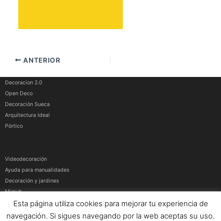
ANTERIOR
Decoracion 2.0
Open Deco
Decoración Sueca
Arquitectura Ideal
Pórtico
Videodecoración
Ayuda para manualidades
Decoración y jardines
Mimub
Esta página utiliza cookies para mejorar tu experiencia de
Más medios
navegación. Si sigues navegando por la web aceptas su uso.