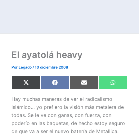
El ayatolá heavy
Por
Legado
/
10 diciembre 2008
Compartir
Compartir
Compartir
Compartir
X
F
E
W
en
en
en
en
(
a
m
h
T
c
a
a
w
e
i
t
Hay muchas maneras de ver el radicalismo
i
b
l
s
t
o
A
islámico… yo prefiero la visión más metalera de
t
o
p
todas. Se le ve con ganas, con fuerza, con
e
k
p
r
poderío en las baquetas, de hecho estoy seguro
)
de que va a ser el nuevo batería de Metallica.