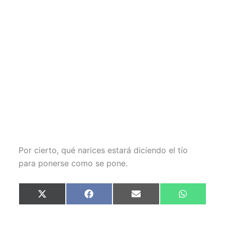
Por cierto, qué narices estará diciendo el tío
para ponerse como se pone.
Compartir
Compartir
Compartir
Compartir
X
F
E
W
en
en
en
en
(
a
m
h
T
c
a
a
w
e
i
t