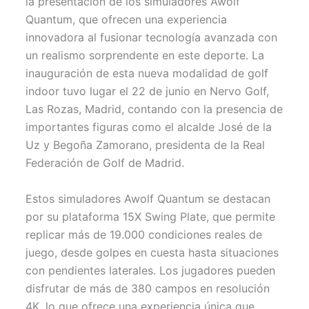
la presentación de los simuladores Awolf
t
o
e
p
Quantum, que ofrecen una experiencia
e
k
s
p
r
t
innovadora al fusionar tecnología avanzada con
)
un realismo sorprendente en este deporte. La
inauguración de esta nueva modalidad de golf
indoor tuvo lugar el 22 de junio en Nervo Golf,
Las Rozas, Madrid, contando con la presencia de
importantes figuras como el alcalde José de la
Uz y Begoña Zamorano, presidenta de la Real
Federación de Golf de Madrid.
Estos simuladores Awolf Quantum se destacan
por su plataforma 15X Swing Plate, que permite
replicar más de 19.000 condiciones reales de
juego, desde golpes en cuesta hasta situaciones
con pendientes laterales. Los jugadores pueden
disfrutar de más de 380 campos en resolución
4K, lo que ofrece una experiencia única que