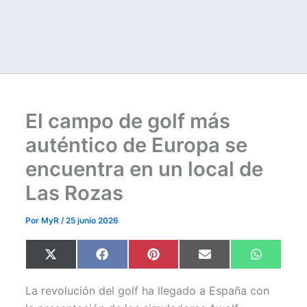
El campo de golf más
auténtico de Europa se
encuentra en un local de
Las Rozas
Por
MyR
/
25 junio 2026
Compartir
Compartir
Compartir
Compartir
Comparti
X
F
P
E
W
en
en
en
en
en
(
a
i
m
h
T
c
n
a
a
w
e
t
i
t
La revolución del golf ha llegado a España con
i
b
e
l
s
t
o
r
A