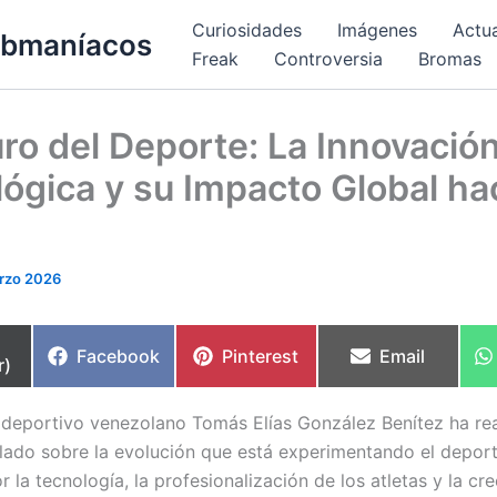
Curiosidades
Imágenes
Actu
bmaníacos
Freak
Controversia
Bromas
uro del Deporte: La Innovació
ógica y su Impacto Global ha
rzo 2026
partir
Compartir
Compartir
Compartir
Facebook
Pinterest
Email
r)
en
en
en
a deportivo venezolano Tomás Elías González Benítez ha re
allado sobre la evolución que está experimentando el depo
 la tecnología, la profesionalización de los atletas y la cre