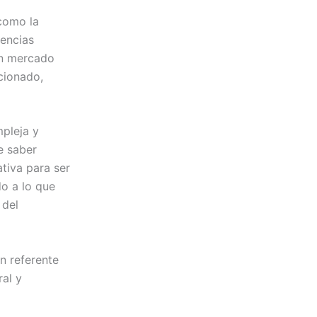
como la
encias
 un mercado
icionado,
mpleja y
e saber
ativa para ser
do a lo que
 del
n referente
ral y