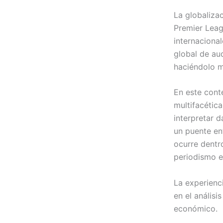
La globaliza
Premier Leag
internacional
global de aud
haciéndolo m
En este cont
multifacétic
interpretar d
un puente en
ocurre dentr
periodismo e
La experienc
en el análisi
económico.