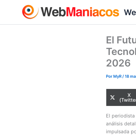
Ir
We
al
contenido
El Fut
Tecnol
2026
Por
MyR
/
18 ma
Com
X
en
(Twitte
El periodist
análisis det
impulsada por