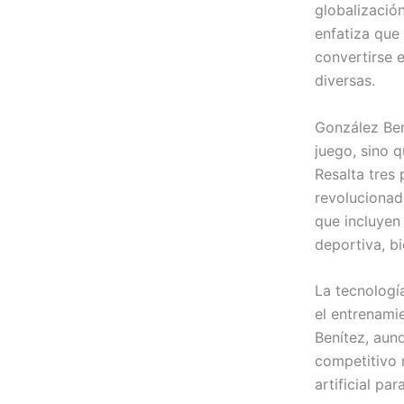
globalizació
enfatiza que
convertirse e
diversas.
González Ben
juego, sino 
Resalta tres
revolucionado
que incluyen
deportiva, b
La tecnologí
el entrenami
Benítez, aunq
competitivo 
artificial pa