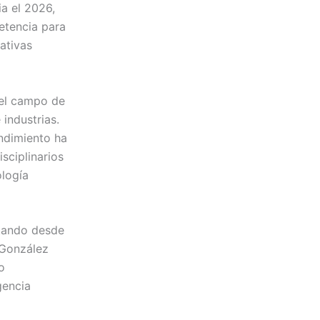
a el 2026,
etencia para
ativas
 el campo de
industrias.
endimiento ha
sciplinarios
ología
ctando desde
 González
o
gencia