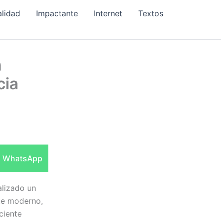
alidad
Impactante
Internet
Textos
n
cia
Compartir
WhatsApp
en
alizado un
rte moderno,
ciente