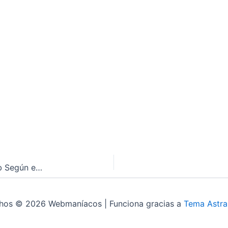
El Impacto de Babylon.js 9.0 en el Desarrollo Web Según el Blog de Windows
chos © 2026 Webmaníacos | Funciona gracias a
Tema Astra