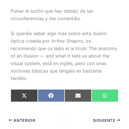
Pulsar el botón que hay debajo de las
circunferencias y me comentáis.
Si queréis saber algo más sobre esta ilusión
óptica creada por Arthur Shapiro, os
recomiendo que os leáis el artículo The anatomy
of an illusion — and what it tells us about the
visual system, está en inglés, pero con unas
nociones básicas que tengáis es bastante
facilillo.
Compartir
Compartir
Compartir
Compartir
X
F
E
W
en
en
en
en
(
a
m
h
T
c
a
a
w
e
i
t
i
b
l
s
t
o
A
ANTERIOR
SIGUIENTE
t
o
p
e
k
p