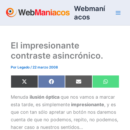
Ir
Webmaní
al
acos
contenido
El impresionante
contraste asincrónico.
Por
Legado
/
22 marzo 2008
Compartir
Compartir
Compartir
Compartir
X
F
E
W
en
en
en
en
(
a
m
h
T
c
a
a
w
e
i
t
Menuda
ilusión óptica
que nos vamos a marcar
i
b
l
s
t
o
A
esta tarde, es simplemente
impresionante
, y es
t
o
p
que con tan sólo apretar un botón nos daremos
e
k
p
r
cuenta de que no podemos, repito, no podemos,
)
hacer caso a nuestros sentidos…