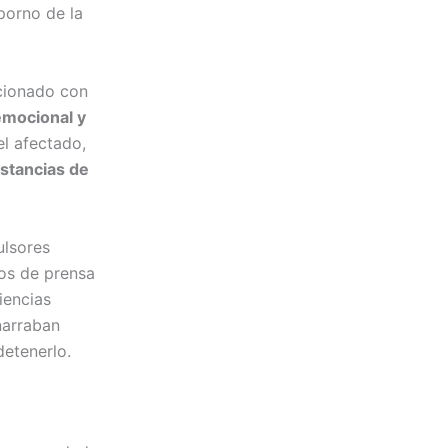
 porno de la
acionado con
emocional y
l afectado,
stancias de
ulsores
ios de prensa
iencias
 narraban
detenerlo.