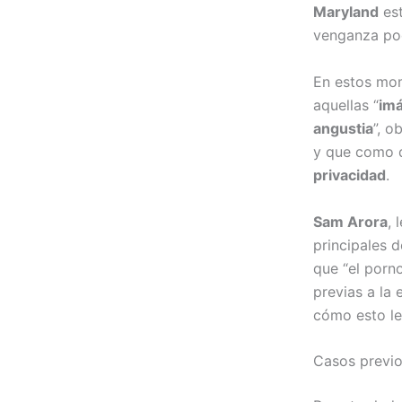
Maryland
est
venganza pod
En estos mom
aquellas “
imá
angustia
”, o
y que como 
privacidad
.
Sam Arora
, 
principales 
que “el porn
previas a la 
cómo esto le
Casos previ