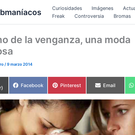
Curiosidades
Imágenes
Actu
bmaníacos
Freak
Controversia
Bromas
no de la venganza, una moda
osa
ero
/
9 marzo 2014
partir
Compartir
Compartir
Compartir
Facebook
Pinterest
Email
r)
en
en
en