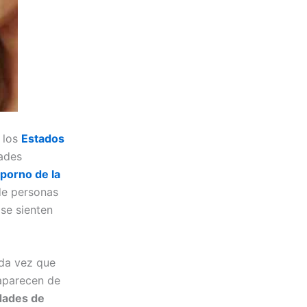
e los
Estados
dades
porno de la
e personas
se sienten
ada vez que
 aparecen de
dades de